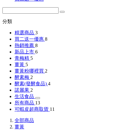
分類
精選商品
3
買二送一優惠
8
熱銷推薦
8
新品上市
6
青梅精
5
薑黃
5
薑黃粉哪裡買
2
酵素梅
2
酵素(發酵食品)
4
諾麗果
2
生活食品
所有商品
13
可蝦皮超商取貨
11
全部商品
薑黃