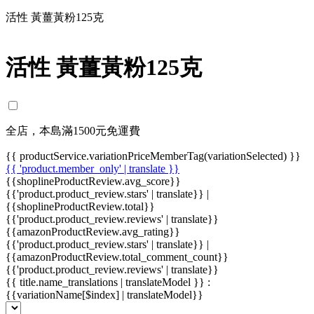
活性 黃薑黃粉125克
活性 黃薑黃粉125克
全店，本島滿1500元免運費
{{ productService.variationPriceMemberTag(variationSelected) }}
{{ 'product.member_only' | translate }}
{{shoplineProductReview.avg_score}}
{{'product.product_review.stars' | translate}} |
{{shoplineProductReview.total}}
{{'product.product_review.reviews' | translate}}
{{amazonProductReview.avg_rating}}
{{'product.product_review.stars' | translate}} |
{{amazonProductReview.total_comment_count}}
{{'product.product_review.reviews' | translate}}
{{ title.name_translations | translateModel }}
:
{{variationName[$index] | translateModel}}