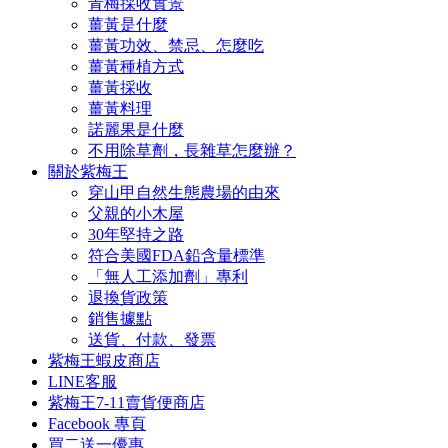
青梅採收實景
薑黃是什麼
薑黃功效、禁忌、怎麼吃
薑黃種植方式
薑黃採收
薑黃料理
諾麗果是什麼
不用除草劑，長雜草怎麼辦？
關於紫梅王
穿山甲自然生態農場的由來
父親的小木屋
30年堅持之路
符合美國FDA鉛含量標準
「無人工添加劑」專利
退換貨政策
銷售據點
送貨、付款、發票
紫梅王蝦皮商店
LINE客服
紫梅王7-11賣貨便商店
Facebook 專頁
買二送一優惠