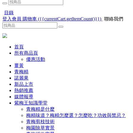
目錄
登入會員
購物車
(
{{currentCart.getItemCount()}}
)
聯絡我們
首頁
所有商品頁
優惠活動
薑黃
青梅精
諾麗果
新品上市
熱銷推薦
媒體報導
紫梅王知識學堂
青梅精是什麼
梅精味道？梅精怎麼選？怎麼吃？功效與禁忌？
青梅剪枝技術
梅園除草實景