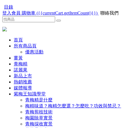
目錄
登入會員
購物車
(
{{currentCart.getItemCount()}}
)
聯絡我們
首頁
所有商品頁
優惠活動
薑黃
青梅精
諾麗果
新品上市
熱銷推薦
媒體報導
紫梅王知識學堂
青梅精是什麼
梅精味道？梅精怎麼選？怎麼吃？功效與禁忌？
青梅剪枝技術
梅園除草實景
青梅採收實景