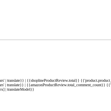
' | translate}} |
{{shoplineProductReview.total}} {{'product.product_r
' | translate}} |
{{amazonProductReview.total_comment_count}} {{'pro
x] | translateModel}}