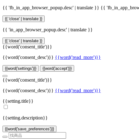
{{ 'fb_in_app_browser_popup.desc' | translate }}
{{ 'fb_in_app_brow
{{ 'close' | translate }}
{{ 'in_app_browser_popup.desc' | translate }}
{{ 'close' | translate }}
{{word('consent_title')}}
{{word('consent_desc')}}
{{word('read_more')}}
{{word('settings')}}
{{word('accept')}}
{{word('consent_title')}}
{{word('consent_desc')}}
{{word('read_more')}}
{{setting.title}}
{{setting.description}}
{{word('save_preferences')}}