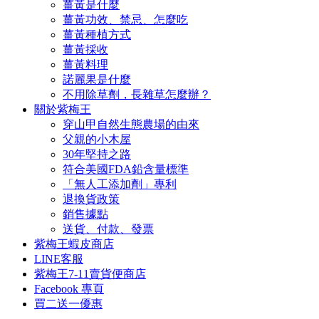
薑黃是什麼
薑黃功效、禁忌、怎麼吃
薑黃種植方式
薑黃採收
薑黃料理
諾麗果是什麼
不用除草劑，長雜草怎麼辦？
關於紫梅王
穿山甲自然生態農場的由來
父親的小木屋
30年堅持之路
符合美國FDA鉛含量標準
「無人工添加劑」專利
退換貨政策
銷售據點
送貨、付款、發票
紫梅王蝦皮商店
LINE客服
紫梅王7-11賣貨便商店
Facebook 專頁
買二送一優惠