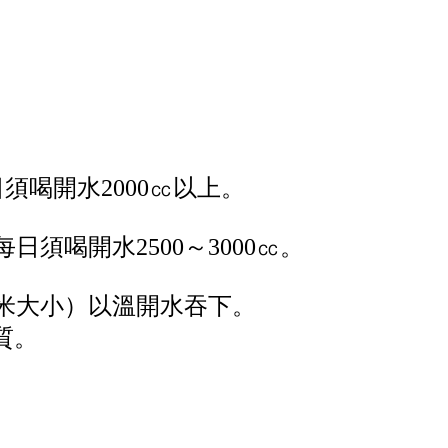
日須喝開水2000㏄以上。
日須喝開水2500～3000㏄。
米大小）以溫開水吞下。
質。