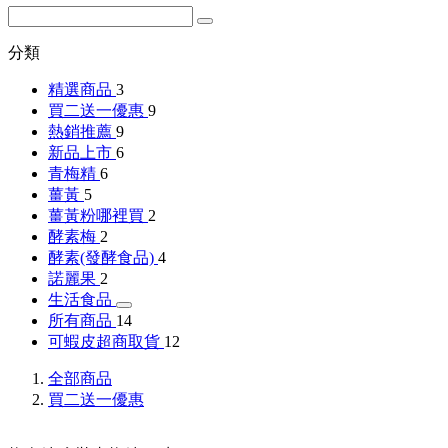
分類
精選商品
3
買二送一優惠
9
熱銷推薦
9
新品上市
6
青梅精
6
薑黃
5
薑黃粉哪裡買
2
酵素梅
2
酵素(發酵食品)
4
諾麗果
2
生活食品
所有商品
14
可蝦皮超商取貨
12
全部商品
買二送一優惠