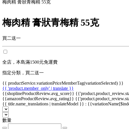
梅肉精 膏狀青梅精 55克
梅肉精 膏狀青梅精 55克
買二送一
全店，本島滿1500元免運費
指定分類，買二送一
{{ productService.variationPriceMemberTag(variationSelected) }}
{{ 'product.member_only' | translate }}
{{shoplineProductReview.avg_score}} {{'product.product_review.stars
{{amazonProductReview.avg_rating}} {{'product.product_review.stars
{{ title.name_translations | translateModel }}
: {{variationName[$inde
數量