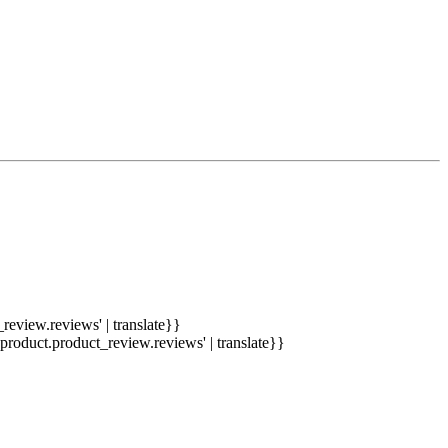
eview.reviews' | translate}}
duct.product_review.reviews' | translate}}